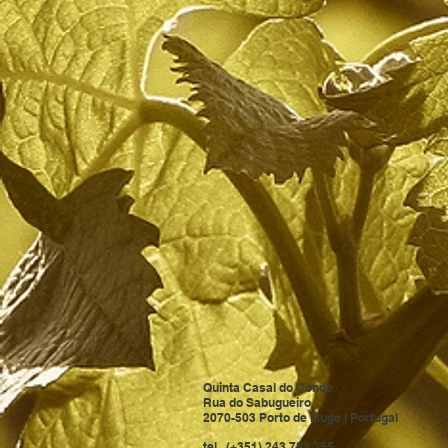
Quinta Casal do Conde
Rua do Sabugueiro
2070-503 Porto de Muge | Portugal
tel. (+351) 243 789 255