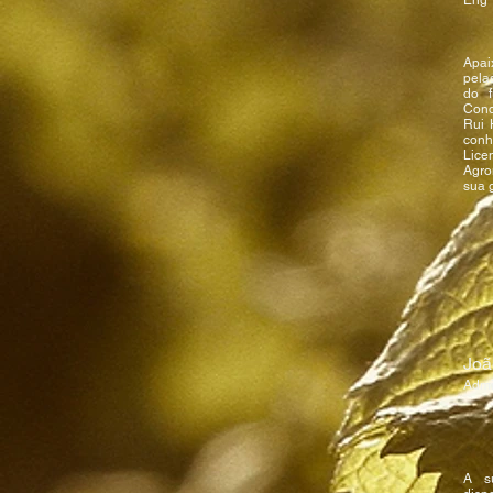
​Eng
Apa
pela
do 
Con
Rui 
conhe
Lice
Agro
sua 
Joã
Admi
A s