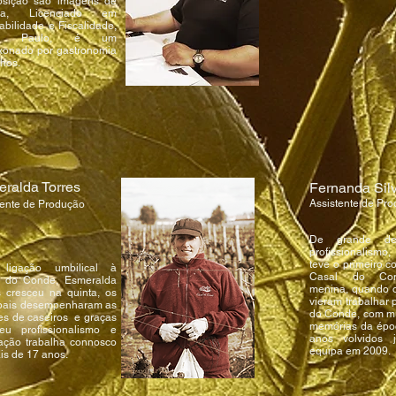
osição são imagens de
ca, Licenciado em
abilidade e Fiscalidade,
ão Paulo, é um
xonado por gastronomia
nhos.
ralda Torres
Fernanda Silv
Assistente de Pr
tente de Produção
De grande de
profissionalismo
teve o primeiro c
ligação umbilical à
Casal do Co
 do Conde, Esmeralda
menina, quando o
s cresceu na quinta, os
vieram trabalhar 
pais desempenharam as
do Conde, com mu
es de caseiros e graças
memórias da époc
u profissionalismo e
anos volvidos 
ação trabalha connosco
equipa em 2009.
is de 17 anos.