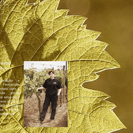
estre
odução
dicação e
, Fernanda,
ontato com a
nde ainda
s seus pais
para a Casal
itas e boas
a, e muitos
juntou-se à