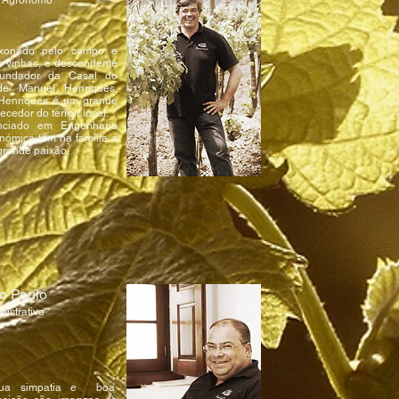
º Agronomo
ixonado pelo campo e
s vinhas, e descendente
fundador da Casal do
de Manuel Henriques,
Henriques é um grande
cedor do terroir local.
nciado em Engenharia
nómica tem na família a
grande paixão.
o Paulo
nistrativo
ua simpatia e boa