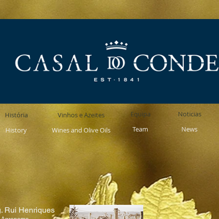
Equipa
Noticias
História
Vinhos e Azeites
Team
News
History
Wines and Olive Oils
. Rui Henriques